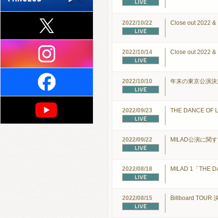
2022/10/22
Close out 202
2022/10/14
Close out 202
2022/10/10
年末の東京公演
2022/09/23
THE DANCE OF
2022/09/22
MILAD公演に関
2022/08/18
MILAD 1「THE 
2022/08/15
Billboard TOUR