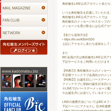
角松敏生LINE公式アカウント友だち
いつも角松敏生を応援していただき
角松敏生LINE公式アカウントでは
角松敏生のメッセージやスタッフの
メッセージを受け取るには公式アカ
【友だち追加方法】
https://lin.ee/KBvHSD0
上記にアクセスし友だち追加をして
また
BIC会員の方は角松敏生LINE公
下記サービスをご利用いただけます
【特典①】角松敏生からのメッセー
不定期ファンクラブ会員向けのメッセ
【特典②】お誕生日にバースデーメ
ファンクラブに登録の誕生日当日にL
※LINEでのバースデーメッセージ配
※お誕生月にお送りしているオリジ
LINEの連携方法についてはBICオ
下記ページにアクセスし【LINE連
https://account.kadomatsu-bic.co