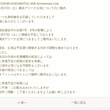
TOSHIKI KADOMATSU 45th Anniversary Live
6月27日（土）横浜アリーナ公演についてのご案内
いつも角松敏生を応援していただきまして
誠にありがとうございます。
現在接近中の台風7号・8号の影響により
6月27日（土）に開催を予定しております
横浜アリーナ公演につきましてご案内をいたします。
現在、公演は予定通り開催する方向で調整を進めております。
ただし
当日の天候や交通機関の状況によっては
ご来場予定の皆様の安全を考慮し
公演中止等になる可能性もございます。
今後の状況につきましては
オフィシャルサイトにて随時ご案内をおこないます。
ご来場予定の皆様には
ご不便・ご心配をおかけいたしますが
何卒ご理解・ご了承くださいますようお願い申し上げます。
≪ 前へ
一覧に戻る